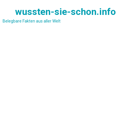
Skip
wussten-sie-schon.info
to
content
Belegbare Fakten aus aller Welt