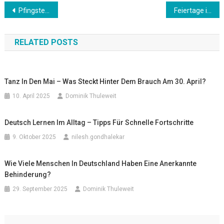
Beitrags-
Pfingsten in Deutschland: Herkunft, Bedeutung und BräuchePfingsten
Feiertage in Deutschland: Was sie für den Alltag bedeuten
Navigation
RELATED POSTS
Tanz In Den Mai – Was Steckt Hinter Dem Brauch Am 30. April?
10. April 2025
Dominik Thuleweit
Deutsch Lernen Im Alltag – Tipps Für Schnelle Fortschritte
9. Oktober 2025
nilesh.gondhalekar
Wie Viele Menschen In Deutschland Haben Eine Anerkannte
Behinderung?
29. September 2025
Dominik Thuleweit