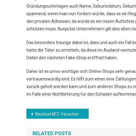
Gründungsunterlagen auch Name, Geburtsdatum, Geburts-O
spannend, wenn man nun fordern würde, dass es ein Regis
den privaten Adressen, da würde es ein riesen Aufschre
schützen muss. Nunja bei Unternehmern gilt dies eben nic
Das besonders traurige dabei ist, dass und auch ein Fall 
hatte die Täter zu ermitteln, da diese im Ausland vermu
Daten den nächsten Fake-Shop eröffnet haben.
Daher ist es umso wichtiger sich Online-Shops sehr gena
vertrauenswürdig sind. Es hilft zum einen eine Zahlungsm
zurück geholt werden kann und zum anderen Shops zu nut
im Falle einer Nichtlieferung für den Schaden aufkomme
Beitrags-
Wechsel KFZ-Versicherung
Navigation
RELATED POSTS