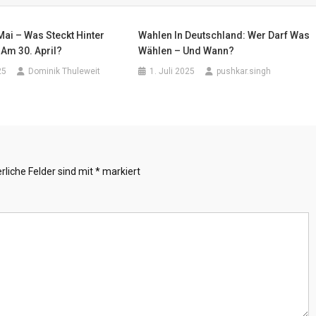
Mai – Was Steckt Hinter
Wahlen In Deutschland: Wer Darf Was
Am 30. April?
Wählen – Und Wann?
25
Dominik Thuleweit
1. Juli 2025
pushkar.singh
rliche Felder sind mit
*
markiert