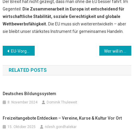
Der Brexit hat nicht gezeigt, dass man ohne die EU besser fährt. Im
Gegenteil:
Die Zusammenarbeit in Europa ist entscheidend für
wirtschaftliche Stabilität, soziale Gerechtigkeit und globale
Wettbewerbsfähigkeit.
Die EU muss sich weiterentwickeln – aber
sie bleibt unser stärkstes Instrument für gemeinsames Handeln.
Beitrags-
EU-Vorgaben: Warum „Brüssel ist schuld“ meistens nicht stimmt
Wer will in die EU? Beitrittskandidaten und der Stand der Verhandlungen
Navigation
RELATED POSTS
Deutsches Bildungssystem
8. November 2024
Dominik Thuleweit
Freizeitangebote Entdecken – Vereine, Kurse & Kultur Vor Ort
15. Oktober 2025
nilesh.gondhalekar