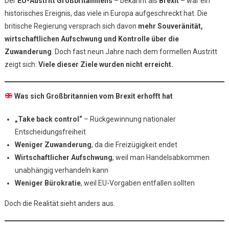
Der
EU-Austritt Großbritanniens
– bekannt als
Brexit
– war ein
Ein
historisches Ereignis, das viele in Europa aufgeschreckt hat. Die
Warnsignal
britische Regierung versprach sich davon
mehr Souveränität,
Oder
wirtschaftlichen Aufschwung und Kontrolle über die
Ein
Ausweg?
Zuwanderung
. Doch fast neun Jahre nach dem formellen Austritt
Was
zeigt sich:
Viele dieser Ziele wurden nicht erreicht.
Der
EU-
Was sich Großbritannien vom Brexit erhofft hat
Austritt
Großbritanniens
„Take back control“
– Rückgewinnung nationaler
Tatsächlich
Entscheidungsfreiheit
Brachte
Weniger Zuwanderung
, da die Freizügigkeit endet
Wirtschaftlicher Aufschwung
, weil man Handelsabkommen
unabhängig verhandeln kann
Weniger Bürokratie
, weil EU-Vorgaben entfallen sollten
Doch die Realität sieht anders aus.