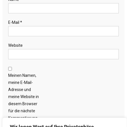
E-Mail
*
Website
Meinen Namen,
meine E-Mail-
Adresse und
meine Website in
diesem Browser
für die nächste
Kommentierung
speichern.
Wir legen Wert auf Ihre Privatsphäre