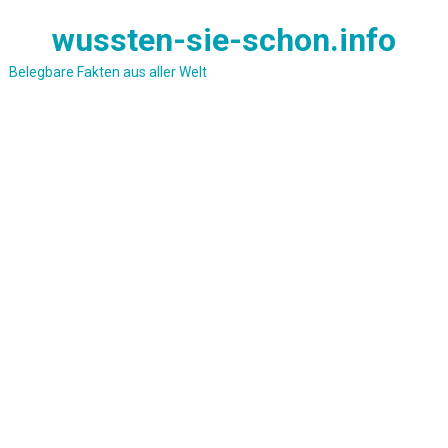
Skip
wussten-sie-schon.info
to
content
Belegbare Fakten aus aller Welt