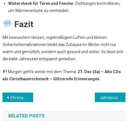
Wintercheck für Türen und Fenster
: Dichtungen kontrollieren,
um Wärmeverluste zu vermeiden.
Fazit
Mit bewusstem Heizen, regelmäßigem Lüften und kleinen
Sicherheitsmaßnahmen bleibt das Zuhause im Winter nicht nur
warm und gemütlich, sondern auch gesund und sicher. So lässt sich
die kalte Jahreszeit entspannt genießen.
Morgen geht’s weiter mit dem Thema:
27. Dez (Sa) – Alte CDs
als Christbaumschmuck – Glitzernde Erinnerungen
Beitrags-
Ehrenamt in der Weihnachtszeit – Mitmachen und Freude schenken
Jahresrückblick im Haushalt – Was lief gut, was wird besser?
Navigation
RELATED POSTS