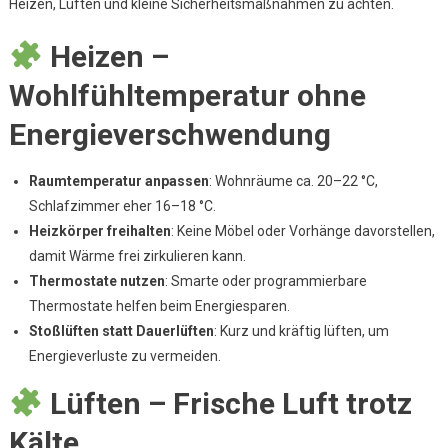
Heizen, Lüften und kleine Sicherheitsmaßnahmen zu achten.
–
Heizen,
Heizen –
Lüften
&
Wohlfühltemperatur ohne
Sicherheit
Im
Energieverschwendung
Alltag
Raumtemperatur anpassen
: Wohnräume ca. 20–22 °C,
Schlafzimmer eher 16–18 °C.
Heizkörper freihalten
: Keine Möbel oder Vorhänge davorstellen,
damit Wärme frei zirkulieren kann.
Thermostate nutzen
: Smarte oder programmierbare
Thermostate helfen beim Energiesparen.
Stoßlüften statt Dauerlüften
: Kurz und kräftig lüften, um
Energieverluste zu vermeiden.
Lüften – Frische Luft trotz
Kälte