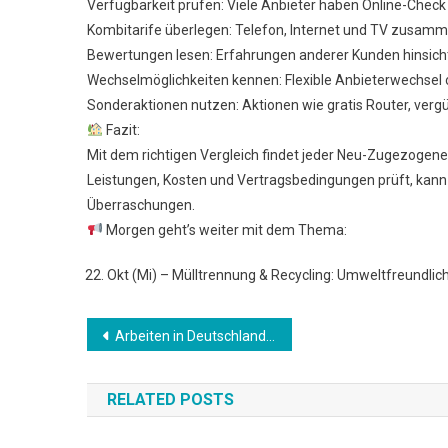
Verfügbarkeit prüfen: Viele Anbieter haben Online-Check 
Kombitarife überlegen: Telefon, Internet und TV zusamme
Bewertungen lesen: Erfahrungen anderer Kunden hinsichtli
Wechselmöglichkeiten kennen: Flexible Anbieterwechsel 
Sonderaktionen nutzen: Aktionen wie gratis Router, verg
Fazit:
Mit dem richtigen Vergleich findet jeder Neu-Zugezogene
Leistungen, Kosten und Vertragsbedingungen prüft, kan
Überraschungen.
Morgen geht’s weiter mit dem Thema:
Okt (Mi) – Mülltrennung & Recycling: Umweltfreundlich
Beitrags-
Arbeiten in Deutschland – Rechte, Pflichten & Gepflogenheiten
Navigation
RELATED POSTS