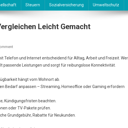
ellschaft
Steuern
Sozialversicherung
Umweltschutz
 Vergleichen Leicht Gemacht
On
Comment
Telefon
Telefon und Internet entscheidend für Alltag, Arbeit und Freizeit. Wer
&
ält passende Leistungen und sorgt für reibungslose Konnektivität.
Internet
–
fügbarkeit hängt vom Wohnort ab.
Anbieter
Vergleichen
 den Bedarf anpassen – Streaming, Homeoffice oder Gaming erfordern
Leicht
Gemacht
te; Kündigungsfristen beachten.
tionen oder TV-Pakete prüfen.
iche Grundgebühr, Rabatte für Neukunden.