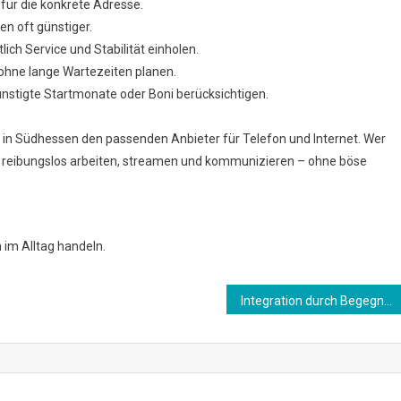
für die konkrete Adresse.
n oft günstiger.
ch Service und Stabilität einholen.
ohne lange Wartezeiten planen.
ünstigte Startmonate oder Boni berücksichtigen.
 in Südhessen den passenden Anbieter für Telefon und Internet. Wer
n reibungslos arbeiten, streamen und kommunizieren – ohne böse
 im Alltag handeln.
Integration durch Begegnung – Warum Nachbarschaft zählt