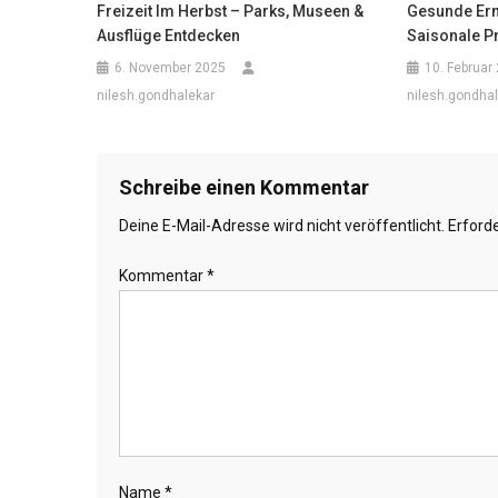
Freizeit Im Herbst – Parks, Museen &
Gesunde Ern
Ausflüge Entdecken
Saisonale P
6. November 2025
10. Februar
nilesh.gondhalekar
nilesh.gondha
Schreibe einen Kommentar
Deine E-Mail-Adresse wird nicht veröffentlicht.
Erforde
Kommentar
*
Name
*