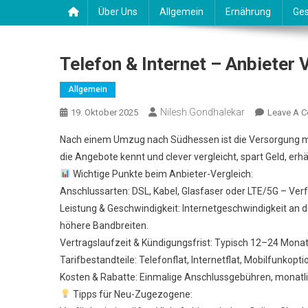
Über Uns
Allgemein
Ernährung
Ges
Telefon & Internet – Anbieter
Allgemein
Nilesh.gondhalekar
19. Oktober 2025
Leave A 
Nach einem Umzug nach Südhessen ist die Versorgung mit 
die Angebote kennt und clever vergleicht, spart Geld, erh
Wichtige Punkte beim Anbieter-Vergleich:
Anschlussarten: DSL, Kabel, Glasfaser oder LTE/5G – Ver
Leistung & Geschwindigkeit: Internetgeschwindigkeit an
höhere Bandbreiten.
Vertragslaufzeit & Kündigungsfrist: Typisch 12–24 Mona
Tarifbestandteile: Telefonflat, Internetflat, Mobilfunkop
Kosten & Rabatte: Einmalige Anschlussgebühren, monatl
Tipps für Neu-Zugezogene: