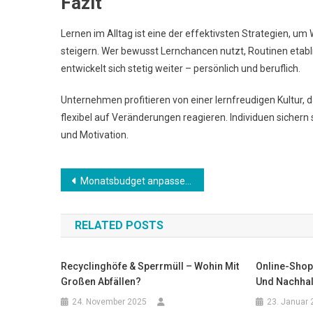
Fazit
Lernen im Alltag ist eine der effektivsten Strategien, um
steigern. Wer bewusst Lernchancen nutzt, Routinen etabl
entwickelt sich stetig weiter – persönlich und beruflich.
Unternehmen profitieren von einer lernfreudigen Kultur, 
flexibel auf Veränderungen reagieren. Individuen sichern 
und Motivation.
Beitrags-
Monatsbudget anpassen: Finanzen strukturiert planen
Navigation
RELATED POSTS
Recyclinghöfe & Sperrmüll – Wohin Mit
Online-Shop
Großen Abfällen?
Und Nachhalt
24. November 2025
23. Januar 