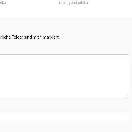
lekar
nilesh.gondhalekar
rliche Felder sind mit
*
markiert