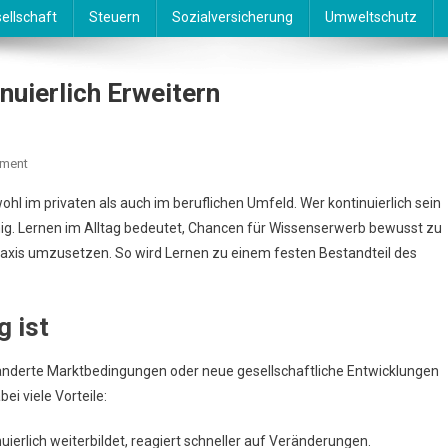
ellschaft
Steuern
Sozialversicherung
Umweltschutz
nuierlich Erweitern
On
ment
Lernen
ohl im privaten als auch im beruflichen Umfeld. Wer kontinuierlich sein
Im
fähig. Lernen im Alltag bedeutet, Chancen für Wissenserwerb bewusst zu
Alltag:
Praxis umzusetzen. So wird Lernen zu einem festen Bestandteil des
Wissen
Kontinuierlich
Erweitern
g ist
ränderte Marktbedingungen oder neue gesellschaftliche Entwicklungen
ei viele Vorteile:
uierlich weiterbildet, reagiert schneller auf Veränderungen.