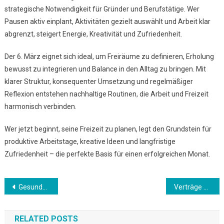
strategische Notwendigkeit für Gründer und Berufstätige. Wer
Pausen aktiv einplant, Aktivitäten gezielt auswählt und Arbeit klar
abgrenzt, steigert Energie, Kreativität und Zufriedenheit.
Der 6. März eignet sich ideal, um Freiräume zu definieren, Erholung
bewusst zu integrieren und Balance in den Alltag zu bringen. Mit
klarer Struktur, konsequenter Umsetzung und regelmäßiger
Reflexion entstehen nachhaltige Routinen, die Arbeit und Freizeit
harmonisch verbinden.
Wer jetzt beginnt, seine Freizeit zu planen, legt den Grundstein für
produktive Arbeitstage, kreative Ideen und langfristige
Zufriedenheit – die perfekte Basis für einen erfolgreichen Monat.
Beitrags-
Gesundheit im Alltag – Immunsystem zum Saisonwechsel stärken
Verträge prüfen – Laufzeiten und Sparoptionen im Blick behalten
Navigation
RELATED POSTS