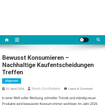
Bewusst Konsumieren –
Nachhaltige Kaufentscheidungen
Treffen
Allgemein
Nilesh.gondhalekar
On
20. April 2026
Leave A Comment
Bewusst
In einer Welt voller Werbung, schneller Trends und ständig neuer
Konsumi
Produkte wird bewusster Konsum immer wichtiger. Im Jahr 2026
–