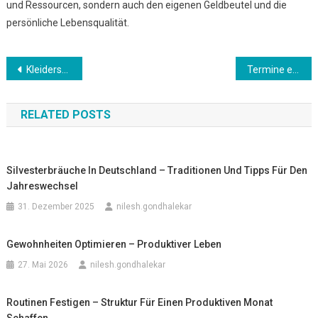
und Ressourcen, sondern auch den eigenen Geldbeutel und die
persönliche Lebensqualität.
Beitrags-
Kleiderschrank organisieren – Frühlingsgarderobe vorbereiten
Termine effizient planen – Struktur im Alltag schaffen
Navigation
RELATED POSTS
Silvesterbräuche In Deutschland – Traditionen Und Tipps Für Den
Jahreswechsel
31. Dezember 2025
nilesh.gondhalekar
Gewohnheiten Optimieren – Produktiver Leben
27. Mai 2026
nilesh.gondhalekar
Routinen Festigen – Struktur Für Einen Produktiven Monat